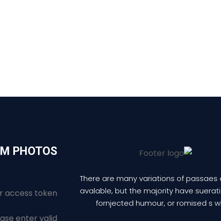
AM PHOTOS
There are many variations of passaes 
avalable, but the majority have suerat
r access token.
fornjected humour, or romised s w
ase enter valid