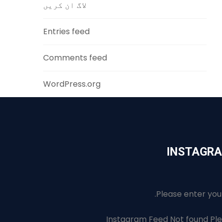
لاگ ان کریں
Entries feed
Comments feed
WordPress.org
INSTAGR
Please enter you
Instagram Feed Not found Ple