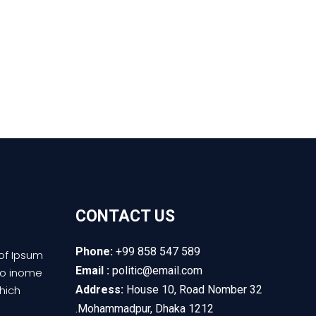
CONTACT US
Phone:
+99 858 547 589
of Ipsum
Email :
politic@email.com
io inome
hich
Address:
House 10, Road Nomber 32
Mohammadpur, Dhaka 1212.