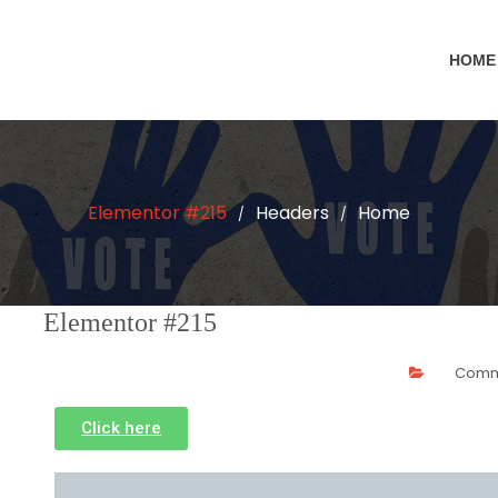
HOME
Elementor #215
Headers
Home
/
/
Elementor #215
Comme
Click here